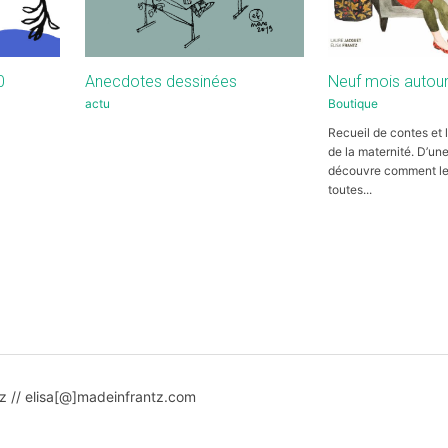
0
Anecdotes dessinées
Neuf mois autou
actu
Boutique
Recueil de contes et
de la maternité. D’une
découvre comment l
toutes...
ntz // elisa[@]madeinfrantz.com