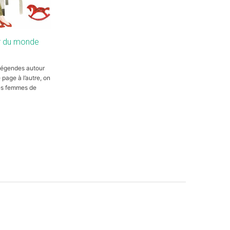
r du monde
 légendes autour
 page à l’autre, on
es femmes de